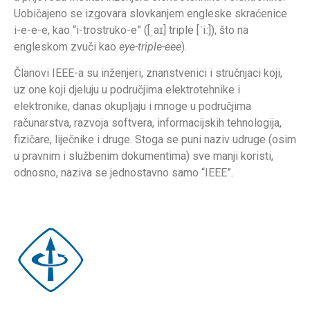
Uobičajeno se izgovara slovkanjem engleske skraćenice
i-e-e-e, kao “i-trostruko-e” ([ˌaɪ] triple [ˈiː]), što na
engleskom zvuči kao
eye-triple-eee
).
Članovi IEEE-a su inženjeri, znanstvenici i stručnjaci koji,
uz one koji djeluju u područjima elektrotehnike i
elektronike, danas okupljaju i mnoge u područjima
računarstva, razvoja softvera, informacijskih tehnologija,
fizičare, liječnike i druge. Stoga se puni naziv udruge (osim
u pravnim i službenim dokumentima) sve manji koristi,
odnosno, naziva se jednostavno samo “IEEE”.